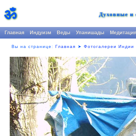
ॐ
Духовные и
Главная
Индуизм
Веды
Упанишады
Медитаци
Вы на странице:
Главная
➤
Фотогалереи Индии