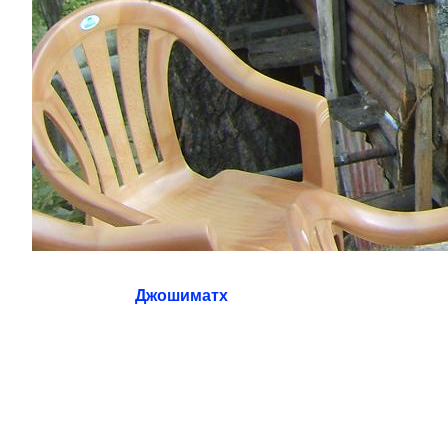
Джошиматх