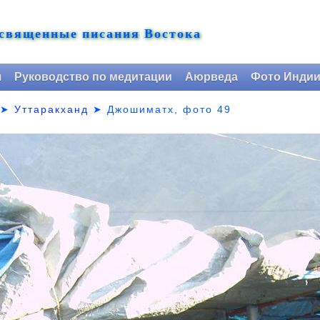
 священные писания Востока
я
Руководство по медитации
Аюрведа
Фото Инди
➤
Уттаракханд
➤
Джошиматх, фото 49