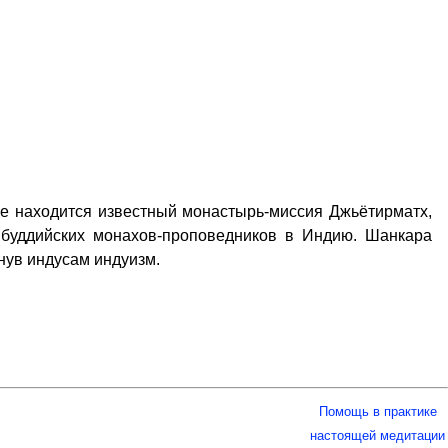
хе находится известный монастырь-миссия Джьётирматх,
х буддийских монахов-проповедников в Индию. Шанкара
нув индусам индуизм.
Помощь в практике
настоящей медитации