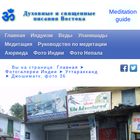
ॐ
Meditation
Духовные и священные
писания Востока
guide
Главная
Индуизм
Веды
Упанишады
Медитация
Руководство по медитации
Аюрведа
Фото Индии
Фото Непала
Вы на странице:
Главная
➤
Фотогалереи Индии
➤
Уттаракханд
➤
Джошиматх, фото 36