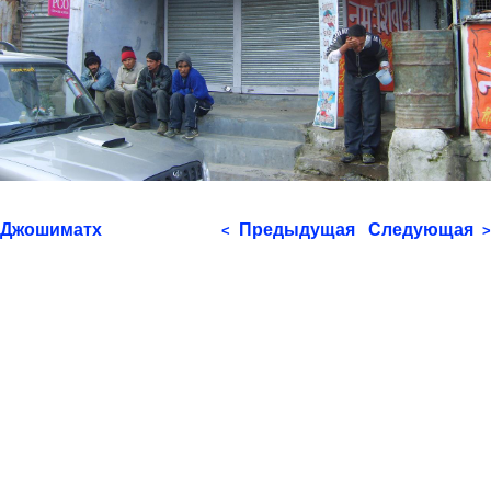
Джошиматх
Предыдущая
Следующая
<
>