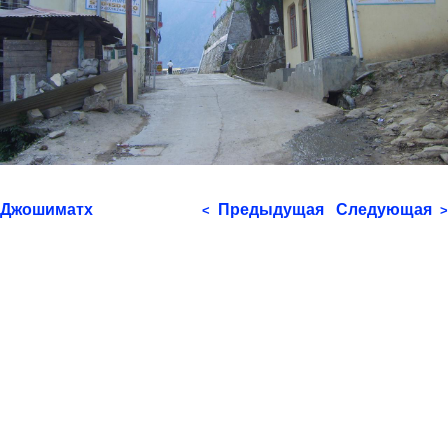
Джошиматх
Предыдущая
Следующая
<
>