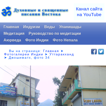
ॐ
Канал сайта
Духовные и священные
писания Востока
на YouTube
Главная
Индуизм
Веды
Упанишады
Медитация
Руководство по медитации
Аюрведа
Фото Индии
Фото Непала
Вы на странице:
Главная
➤
Фотогалереи Индии
➤
Уттаракханд
➤
Джошиматх, фото 34