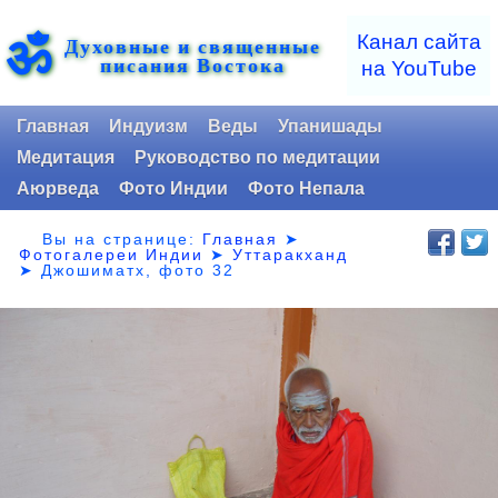
ॐ
Канал сайта
Духовные и священные
писания Востока
на YouTube
Главная
Индуизм
Веды
Упанишады
Медитация
Руководство по медитации
Аюрведа
Фото Индии
Фото Непала
Вы на странице:
Главная
➤
Фотогалереи Индии
➤
Уттаракханд
➤
Джошиматх, фото 32