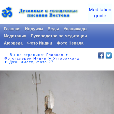
ॐ
Meditation
Духовные и священные
писания Востока
guide
Главная
Индуизм
Веды
Упанишады
Медитация
Руководство по медитации
Аюрведа
Фото Индии
Фото Непала
Вы на странице:
Главная
➤
Фотогалереи Индии
➤
Уттаракханд
➤
Джошиматх, фото 27