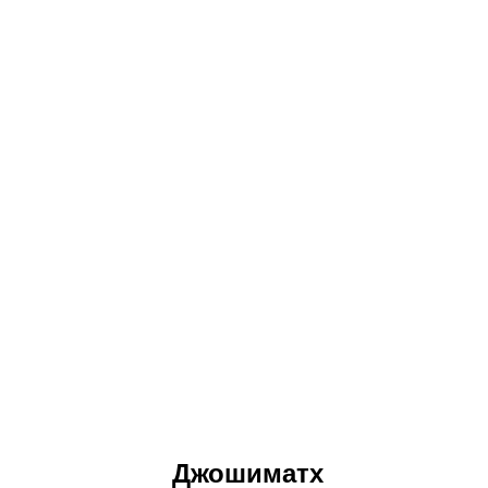
Джошиматх