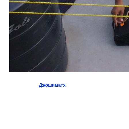
Джошиматх