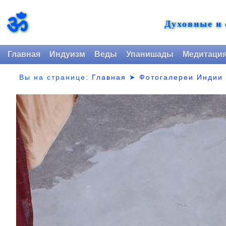
ॐ
Духовные и
Главная
Индуизм
Веды
Упанишады
Медитаци
Вы на странице:
Главная
➤
Фотогалереи Индии