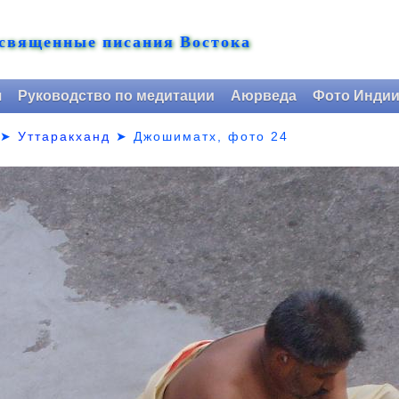
 священные писания Востока
я
Руководство по медитации
Аюрведа
Фото Инди
➤
Уттаракханд
➤
Джошиматх, фото 24