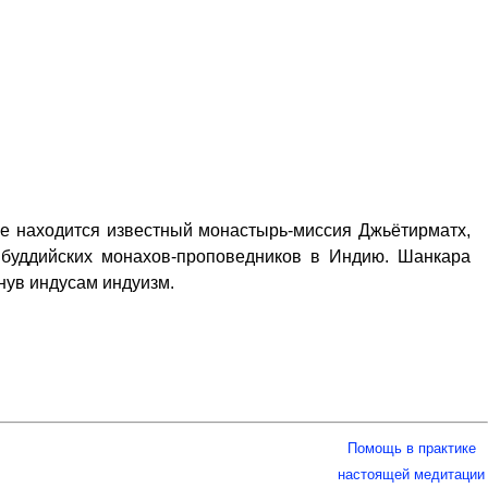
хе находится известный монастырь-миссия Джьётирматх,
х буддийских монахов-проповедников в Индию. Шанкара
нув индусам индуизм.
Помощь в практике
настоящей медитации