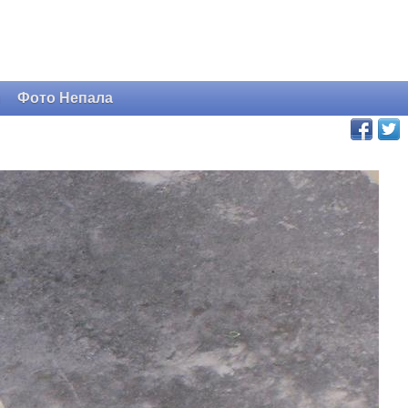
и
Фото Непала