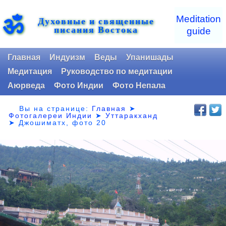
ॐ
Meditation
Духовные и священные
писания Востока
guide
Главная
Индуизм
Веды
Упанишады
Медитация
Руководство по медитации
Аюрведа
Фото Индии
Фото Непала
Вы на странице:
Главная
➤
Фотогалереи Индии
➤
Уттаракханд
➤
Джошиматх, фото 20