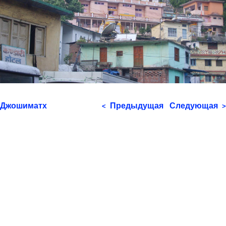
Джошиматх
Предыдущая
Следующая
<
>