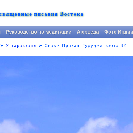
 священные писания Востока
я
Руководство по медитации
Аюрведа
Фото Инди
➤
Уттаракханд
➤
Свами Пракаш Гуруджи, фото 32