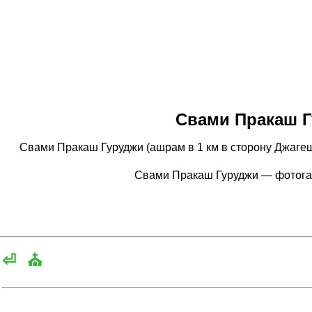
Свами Пракаш 
Свами Пракаш Гуруджи (ашрам в 1 км в сторону Джагешв
Свами Пракаш Гуруджи — фотога
⏎
⛪