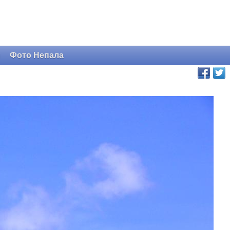
и
Фото Непала