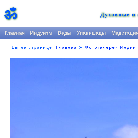
ॐ
Духовные и
Главная
Индуизм
Веды
Упанишады
Медитаци
Вы на странице:
Главная
➤
Фотогалереи Индии