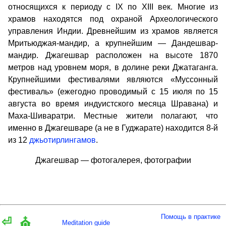
относящихся к периоду с IX по XIII век. Многие из
храмов находятся под охраной Археологического
управления Индии. Древнейшим из храмов является
Мритьюджая-мандир, а крупнейшим — Дандешвар-
мандир. Джагешвар расположен на высоте 1870
метров над уровнем моря, в долине реки Джатаганга.
Крупнейшими фестивалями являются «Муссонный
фестиваль» (ежегодно проводимый с 15 июля по 15
августа во время индуистского месяца Шравана) и
Маха-Шиваратри. Местные жители полагают, что
именно в Джагешваре (а не в Гуджарате) находится 8-й
из 12
джьотирлингамов
.
Джагешвар — фотогалерея, фотографии
Помощь в практике
⏎
⛪
Meditation guide