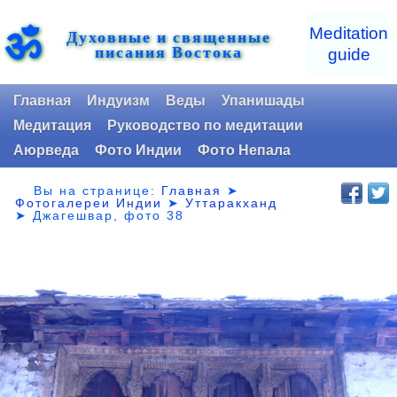
ॐ
Meditation
Духовные и священные
писания Востока
guide
Главная
Индуизм
Веды
Упанишады
Медитация
Руководство по медитации
Аюрведа
Фото Индии
Фото Непала
Вы на странице:
Главная
➤
Фотогалереи Индии
➤
Уттаракханд
➤
Джагешвар, фото 38