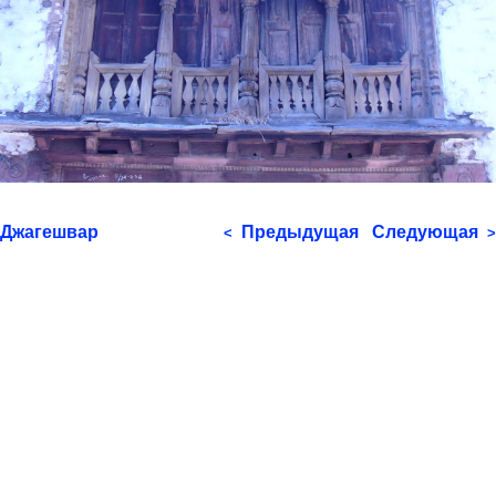
Джагешвар
Предыдущая
Следующая
<
>