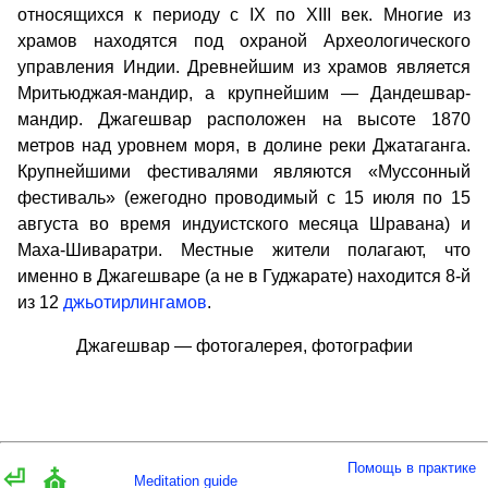
относящихся к периоду с IX по XIII век. Многие из
храмов находятся под охраной Археологического
управления Индии. Древнейшим из храмов является
Мритьюджая-мандир, а крупнейшим — Дандешвар-
мандир. Джагешвар расположен на высоте 1870
метров над уровнем моря, в долине реки Джатаганга.
Крупнейшими фестивалями являются «Муссонный
фестиваль» (ежегодно проводимый с 15 июля по 15
августа во время индуистского месяца Шравана) и
Маха-Шиваратри. Местные жители полагают, что
именно в Джагешваре (а не в Гуджарате) находится 8-й
из 12
джьотирлингамов
.
Джагешвар — фотогалерея, фотографии
Помощь в практике
⏎
⛪
Meditation guide