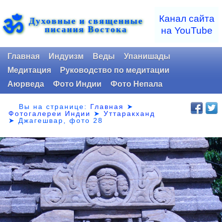
ॐ
Канал сайта
Духовные и священные
писания Востока
на YouTube
Главная
Индуизм
Веды
Упанишады
Медитация
Руководство по медитации
Аюрведа
Фото Индии
Фото Непала
Вы на странице:
Главная
➤
Фотогалереи Индии
➤
Уттаракханд
➤
Джагешвар, фото 28