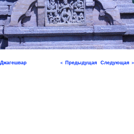
Джагешвар
Предыдущая
Следующая
<
>