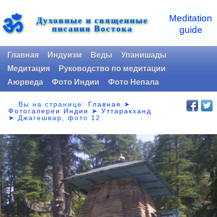
ॐ
Meditation
Духовные и священные
писания Востока
guide
Главная
Индуизм
Веды
Упанишады
Медитация
Руководство по медитации
Аюрведа
Фото Индии
Фото Непала
Вы на странице:
Главная
➤
Фотогалереи Индии
➤
Уттаракханд
➤
Джагешвар, фото 12