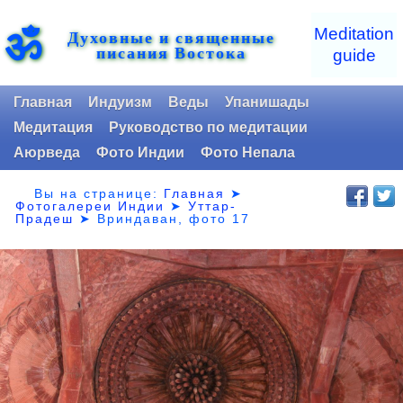
ॐ
Meditation
Духовные и священные
писания Востока
guide
Главная
Индуизм
Веды
Упанишады
Медитация
Руководство по медитации
Аюрведа
Фото Индии
Фото Непала
Вы на странице:
Главная
➤
Фотогалереи Индии
➤
Уттар-
Прадеш
➤
Вриндаван, фото 17