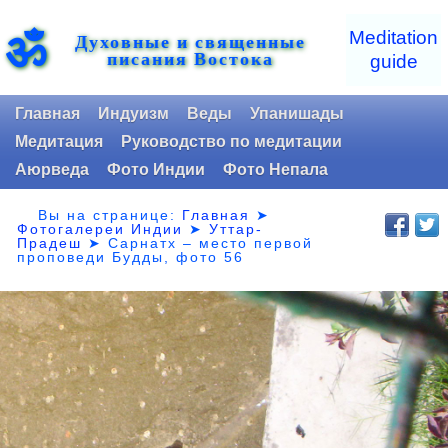
ॐ
Meditation
Духовные и священные
писания Востока
guide
Главная
Индуизм
Веды
Упанишады
Медитация
Руководство по медитации
Аюрведа
Фото Индии
Фото Непала
Вы на странице:
Главная
➤
Фотогалереи Индии
➤
Уттар-
Прадеш
➤
Сарнатх – место первой
проповеди Будды, фото 56