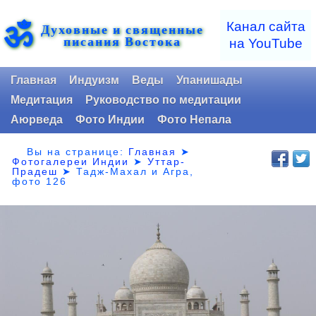
ॐ
Канал сайта
Духовные и священные
писания Востока
на YouTube
Главная
Индуизм
Веды
Упанишады
Медитация
Руководство по медитации
Аюрведа
Фото Индии
Фото Непала
Вы на странице:
Главная
➤
Фотогалереи Индии
➤
Уттар-
Прадеш
➤
Тадж-Махал и Агра,
фото 126