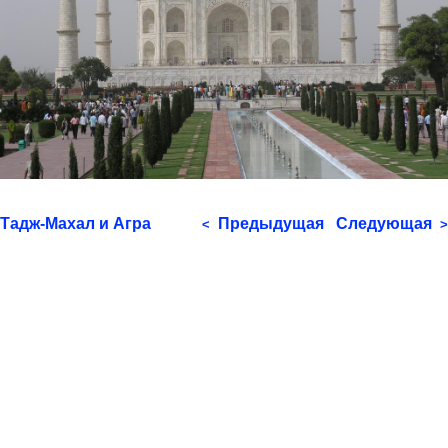
Тадж-Махал и Агра
Предыдущая
Следующая
<
>