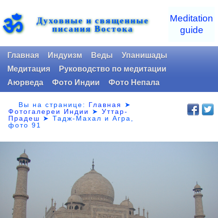
ॐ
Meditation
Духовные и священные
писания Востока
guide
Главная
Индуизм
Веды
Упанишады
Медитация
Руководство по медитации
Аюрведа
Фото Индии
Фото Непала
Вы на странице:
Главная
➤
Фотогалереи Индии
➤
Уттар-
Прадеш
➤
Тадж-Махал и Агра,
фото 91