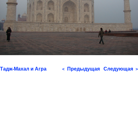
Тадж-Махал и Агра
Предыдущая
Следующая
<
>