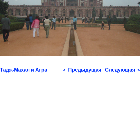
Тадж-Махал и Агра
Предыдущая
Следующая
<
>