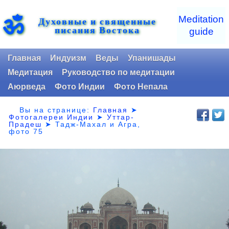
ॐ
Meditation
Духовные и священные
писания Востока
guide
Главная
Индуизм
Веды
Упанишады
Медитация
Руководство по медитации
Аюрведа
Фото Индии
Фото Непала
Вы на странице:
Главная
➤
Фотогалереи Индии
➤
Уттар-
Прадеш
➤
Тадж-Махал и Агра,
фото 75