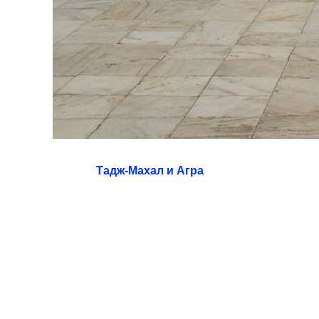
Тадж-Махал и Агра