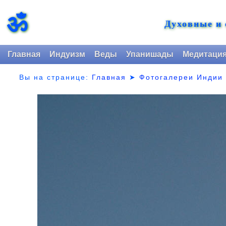
ॐ
Духовные и
Главная
Индуизм
Веды
Упанишады
Медитаци
Вы на странице:
Главная
➤
Фотогалереи Индии