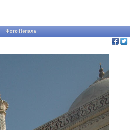
и
Фото Непала