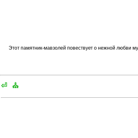
Этот памятник-мавзолей повествует о нежной любви му
⏎
⛪