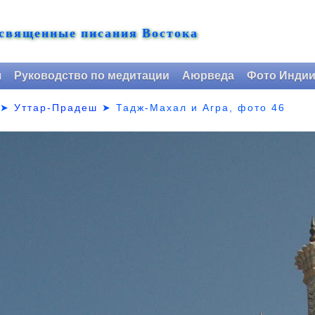
 священные писания Востока
я
Руководство по медитации
Аюрведа
Фото Инди
➤
Уттар-Прадеш
➤
Тадж-Махал и Агра, фото 46