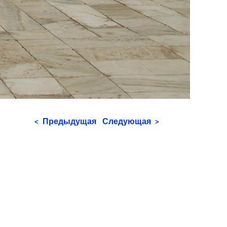
Предыдущая
Следующая
<
>