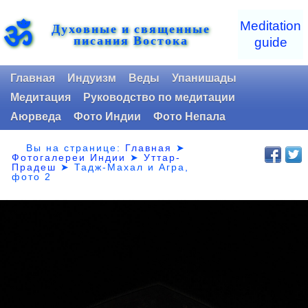
ॐ
Meditation
Духовные и священные
писания Востока
guide
Главная
Индуизм
Веды
Упанишады
Медитация
Руководство по медитации
Аюрведа
Фото Индии
Фото Непала
Вы на странице:
Главная
➤
Фотогалереи Индии
➤
Уттар-
Прадеш
➤
Тадж-Махал и Агра,
фото 2