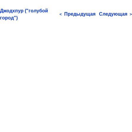
Джодхпур ("голубой
Предыдущая
Следующая
<
>
город")