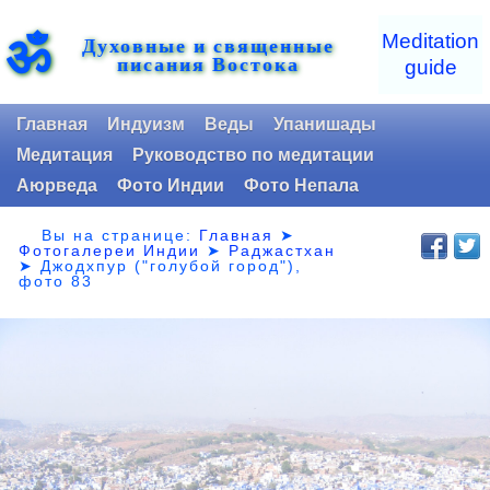
ॐ
Meditation
Духовные и священные
писания Востока
guide
Главная
Индуизм
Веды
Упанишады
Медитация
Руководство по медитации
Аюрведа
Фото Индии
Фото Непала
Вы на странице:
Главная
➤
Фотогалереи Индии
➤
Раджастхан
➤
Джодхпур ("голубой город"),
фото 83