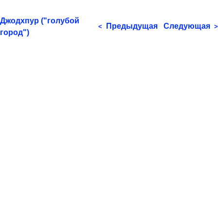
Джодхпур ("голубой
Предыдущая
Следующая
<
>
город")