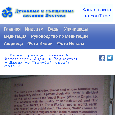
ॐ
Канал сайта
Духовные и священные
писания Востока
на YouTube
Главная
Индуизм
Веды
Упанишады
Медитация
Руководство по медитации
Аюрведа
Фото Индии
Фото Непала
Вы на странице:
Главная
➤
Фотогалереи Индии
➤
Раджастхан
➤
Джодхпур ("голубой город"),
фото 56