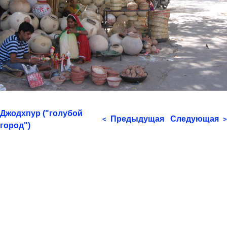
Джодхпур ("голубой
Предыдущая
Следующая
<
>
город")