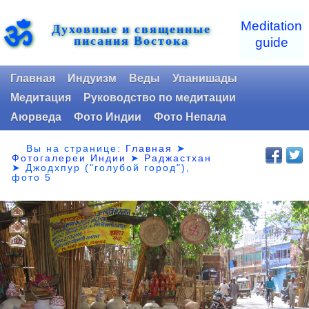
ॐ
Meditation
Духовные и священные
писания Востока
guide
Главная
Индуизм
Веды
Упанишады
Медитация
Руководство по медитации
Аюрведа
Фото Индии
Фото Непала
Вы на странице:
Главная
➤
Фотогалереи Индии
➤
Раджастхан
➤
Джодхпур ("голубой город"),
фото 5