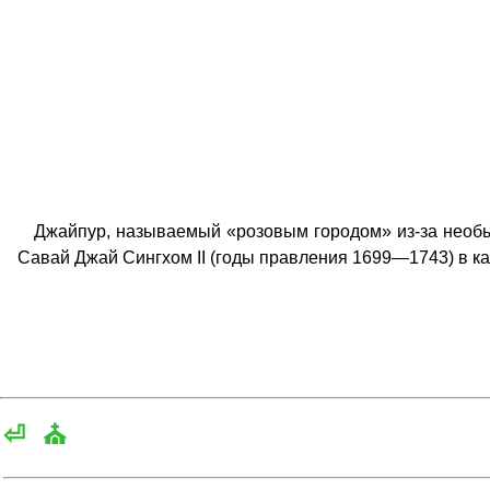
Джайпур, называемый «розовым городом» из-за необычн
Савай Джай Сингхом II (годы правления 1699—1743) в ка
⏎
⛪