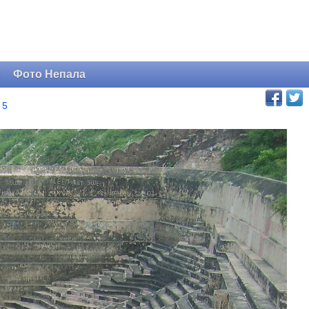
и
Фото Непала
85