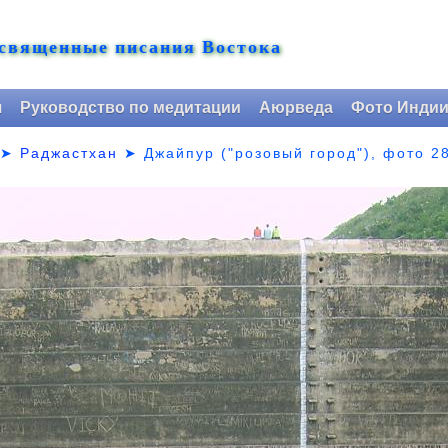
 священные писания Востока
я
Руководство по медитации
Аюрведа
Фото Инди
➤
Раджастхан
➤
Джайпур ("розовый город"), фото 2