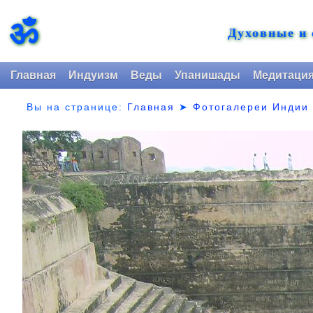
ॐ
Духовные и
Главная
Индуизм
Веды
Упанишады
Медитаци
Вы на странице:
Главная
➤
Фотогалереи Индии