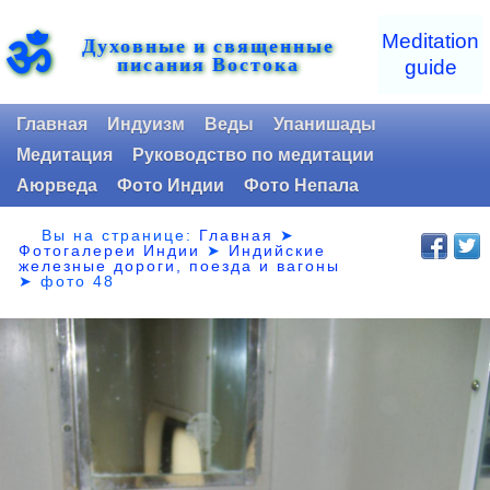
ॐ
Meditation
Духовные и священные
писания Востока
guide
Главная
Индуизм
Веды
Упанишады
Медитация
Руководство по медитации
Аюрведа
Фото Индии
Фото Непала
Вы на странице:
Главная
➤
Фотогалереи Индии
➤
Индийские
железные дороги, поезда и вагоны
➤
фото 48