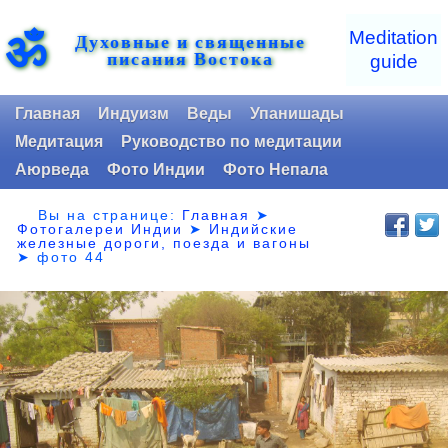
ॐ
Meditation
Духовные и священные
писания Востока
guide
Главная
Индуизм
Веды
Упанишады
Медитация
Руководство по медитации
Аюрведа
Фото Индии
Фото Непала
Вы на странице:
Главная
➤
Фотогалереи Индии
➤
Индийские
железные дороги, поезда и вагоны
➤
фото 44