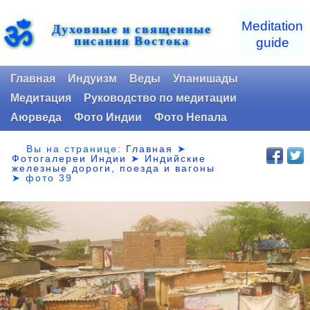
ॐ
Meditation
Духовные и священные
писания Востока
guide
Главная
Индуизм
Веды
Упанишады
Медитация
Руководство по медитации
Аюрведа
Фото Индии
Фото Непала
Вы на странице:
Главная
➤
Фотогалереи Индии
➤
Индийские
железные дороги, поезда и вагоны
➤
фото 39