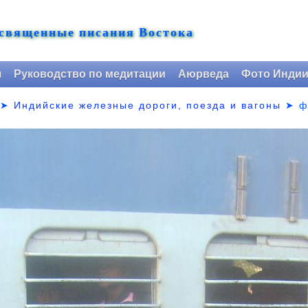
 священные писания Востока
я
Руководство по медитации
Аюрведа
Фото Инди
➤
Индийские железные дороги, поезда и вагоны
➤
ф