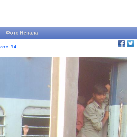
и
Фото Непала
ото 34