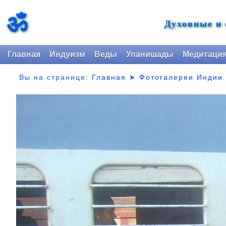
ॐ
Духовные и
Главная
Индуизм
Веды
Упанишады
Медитаци
Вы на странице:
Главная
➤
Фотогалереи Индии