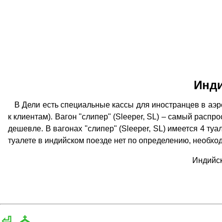
Инди
В Дели есть специальные кассы для иностранцев в аэро
к клиентам). Вагон "слипер" (Sleeper, SL) – самый расп
дешевле. В вагонах "слипер" (Sleeper, SL) имеется 4 туа
туалете в индийском поезде нет по определению, необхо
Индийск
⏎
⛪