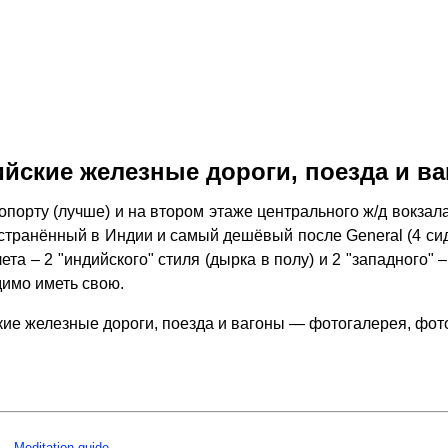
йские железные дороги, поезда и в
порту (лучше) и на втором этаже центрального ж/д вокза
ространённый в Индии и самый дешёвый после General (4 си
лета – 2 "индийского" стиля (дырка в полу) и 2 "западного
димо иметь свою.
ие железные дороги, поезда и вагоны — фотогалерея, фо
Meditation guide