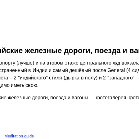
йские железные дороги, поезда и в
порту (лучше) и на втором этаже центрального ж/д вокза
ространённый в Индии и самый дешёвый после General (4 си
лета – 2 "индийского" стиля (дырка в полу) и 2 "западного
димо иметь свою.
ие железные дороги, поезда и вагоны — фотогалерея, фо
Meditation guide