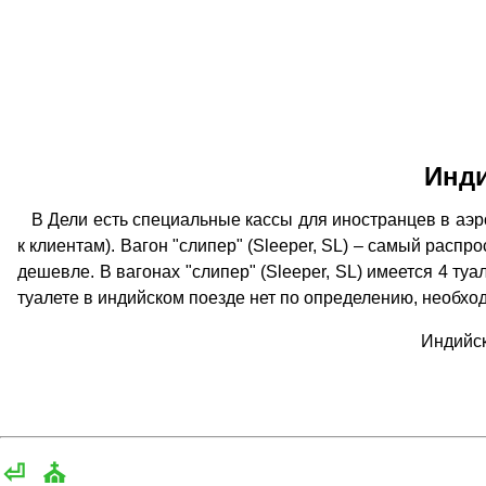
Инди
В Дели есть специальные кассы для иностранцев в аэро
к клиентам). Вагон "слипер" (Sleeper, SL) – самый расп
дешевле. В вагонах "слипер" (Sleeper, SL) имеется 4 туа
туалете в индийском поезде нет по определению, необхо
Индийск
⏎
⛪