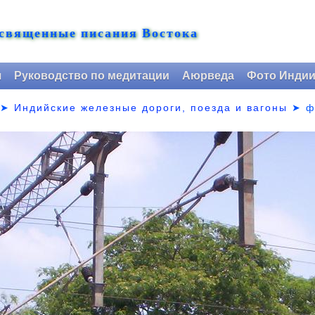
 священные писания Востока
я
Руководство по медитации
Аюрведа
Фото Инди
➤
Индийские железные дороги, поезда и вагоны
➤
ф