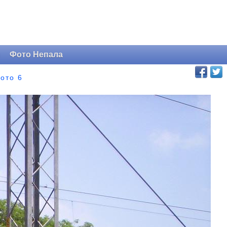
и
Фото Непала
ото 6