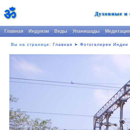
ॐ
Духовные и
Главная
Индуизм
Веды
Упанишады
Медитаци
Вы на странице:
Главная
➤
Фотогалереи Индии