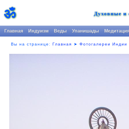
ॐ
Духовные и
Главная
Индуизм
Веды
Упанишады
Медитаци
Вы на странице:
Главная
➤
Фотогалереи Индии