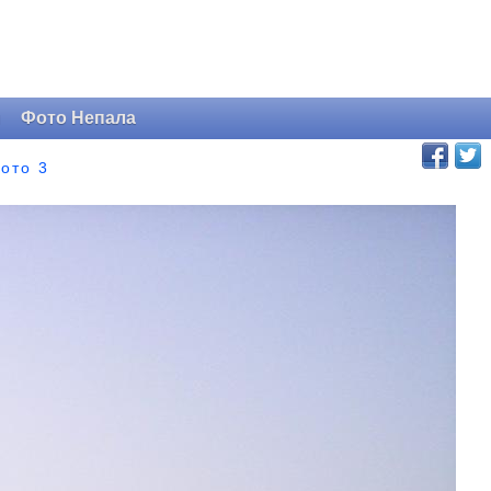
и
Фото Непала
ото 3