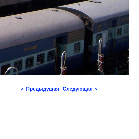
Предыдущая
Следующая
<
>