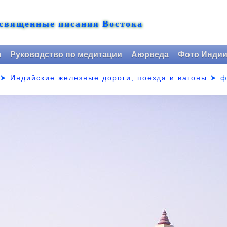
 священные писания Востока
я
Руководство по медитации
Аюрведа
Фото Инди
➤
Индийские железные дороги, поезда и вагоны
➤
ф