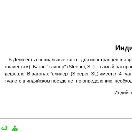
Инди
В Дели есть специальные кассы для иностранцев в аэро
к клиентам). Вагон "слипер" (Sleeper, SL) – самый расп
дешевле. В вагонах "слипер" (Sleeper, SL) имеется 4 туа
туалете в индийском поезде нет по определению, необхо
Индийск
⏎
⛪