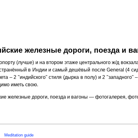
йские железные дороги, поезда и в
порту (лучше) и на втором этаже центрального ж/д вокза
ространённый в Индии и самый дешёвый после General (4 си
лета – 2 "индийского" стиля (дырка в полу) и 2 "западного
димо иметь свою.
ие железные дороги, поезда и вагоны — фотогалерея, фо
Meditation guide