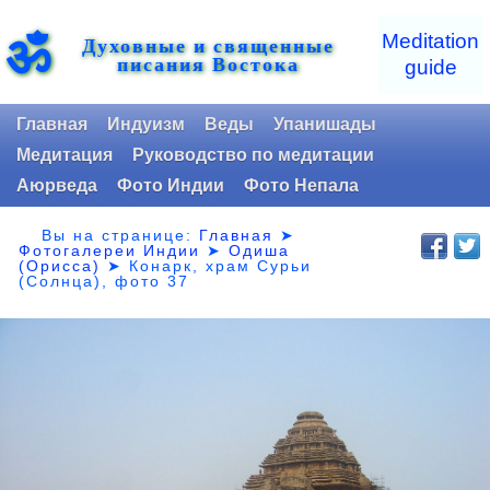
ॐ
Meditation
Духовные и священные
писания Востока
guide
Главная
Индуизм
Веды
Упанишады
Медитация
Руководство по медитации
Аюрведа
Фото Индии
Фото Непала
Вы на странице:
Главная
➤
Фотогалереи Индии
➤
Одиша
(Орисса)
➤
Конарк, храм Сурьи
(Солнца), фото 37