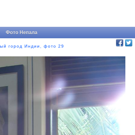
и
Фото Непала
ый город Индии, фото 29