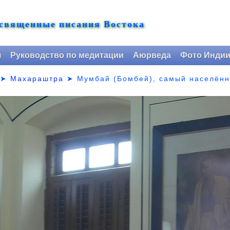
 священные писания Востока
я
Руководство по медитации
Аюрведа
Фото Инди
➤
Махараштра
➤
Мумбай (Бомбей), самый населённ