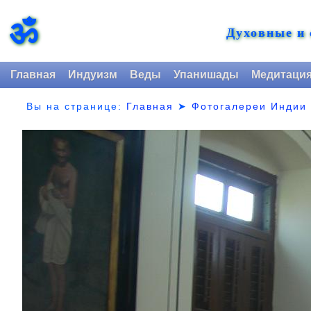
ॐ
Духовные и
Главная
Индуизм
Веды
Упанишады
Медитаци
Вы на странице:
Главная
➤
Фотогалереи Индии