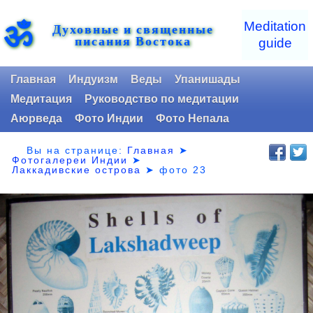
ॐ
Meditation
Духовные и священные
писания Востока
guide
Главная
Индуизм
Веды
Упанишады
Медитация
Руководство по медитации
Аюрведа
Фото Индии
Фото Непала
Вы на странице:
Главная
➤
Фотогалереи Индии
➤
Лаккадивские острова
➤
фото 23