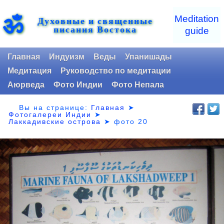
ॐ
Meditation
Духовные и священные
писания Востока
guide
Главная
Индуизм
Веды
Упанишады
Медитация
Руководство по медитации
Аюрведа
Фото Индии
Фото Непала
Вы на странице:
Главная
➤
Фотогалереи Индии
➤
Лаккадивские острова
➤
фото 20