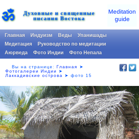
ॐ
Meditation
Духовные и священные
писания Востока
guide
Главная
Индуизм
Веды
Упанишады
Медитация
Руководство по медитации
Аюрведа
Фото Индии
Фото Непала
Вы на странице:
Главная
➤
Фотогалереи Индии
➤
Лаккадивские острова
➤
фото 15