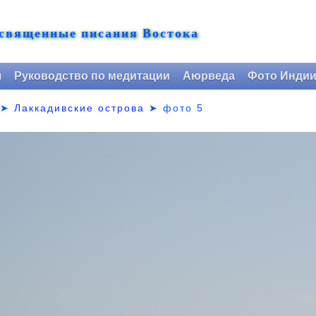
 священные писания Востока
я
Руководство по медитации
Аюрведа
Фото Инди
➤
Лаккадивские острова
➤
фото 5