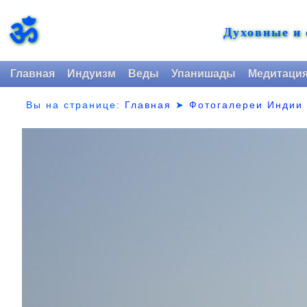
ॐ
Духовные и
Главная
Индуизм
Веды
Упанишады
Медитаци
Вы на странице:
Главная
➤
Фотогалереи Индии