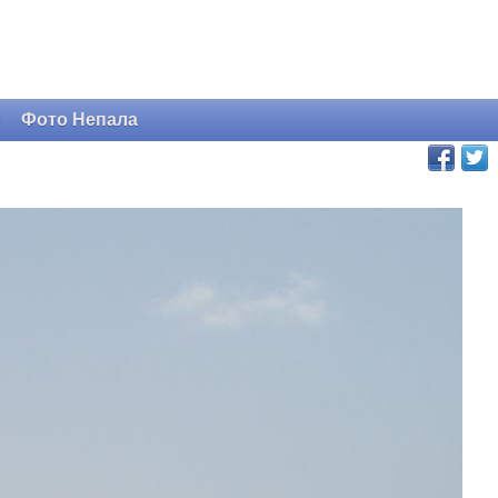
и
Фото Непала