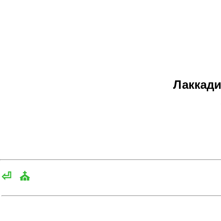
Лаккади
Ф
⏎
⛪