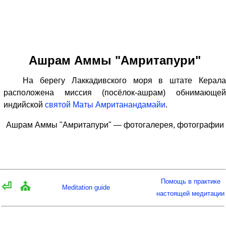
Ашрам Аммы "Амритапури"
На берегу Лаккадивского моря в штате Керала
расположена миссия (посёлок-ашрам) обнимающей
индийской
святой Маты Амританандамайи
.
Ашрам Аммы "Амритапури" — фотогалерея, фотографии
Помощь в практике
⏎
⛪
Meditation guide
настоящей медитации