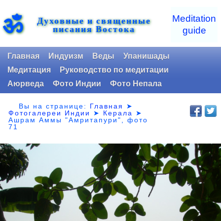
ॐ
Meditation
Духовные и священные
писания Востока
guide
Главная
Индуизм
Веды
Упанишады
Медитация
Руководство по медитации
Аюрведа
Фото Индии
Фото Непала
Вы на странице:
Главная
➤
Фотогалереи Индии
➤
Керала
➤
Ашрам Аммы "Амритапури", фото
71