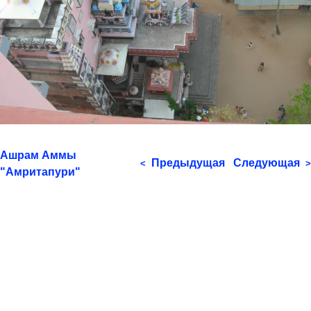
Ашрам Аммы
Предыдущая
Следующая
<
>
"Амритапури"