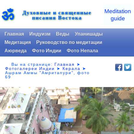
ॐ
Meditation
Духовные и священные
писания Востока
guide
Главная
Индуизм
Веды
Упанишады
Медитация
Руководство по медитации
Аюрведа
Фото Индии
Фото Непала
Вы на странице:
Главная
➤
Фотогалереи Индии
➤
Керала
➤
Ашрам Аммы "Амритапури", фото
69