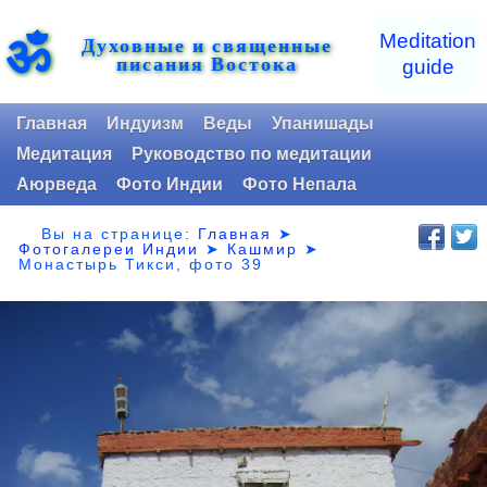
ॐ
Meditation
Духовные и священные
писания Востока
guide
Главная
Индуизм
Веды
Упанишады
Медитация
Руководство по медитации
Аюрведа
Фото Индии
Фото Непала
Вы на странице:
Главная
➤
Фотогалереи Индии
➤
Кашмир
➤
Монастырь Тикси, фото 39