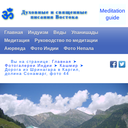
ॐ
Meditation
Духовные и священные
писания Востока
guide
Главная
Индуизм
Веды
Упанишады
Медитация
Руководство по медитации
Аюрведа
Фото Индии
Фото Непала
Вы на странице:
Главная
➤
Фотогалереи Индии
➤
Кашмир
➤
Дорога из Шринагара в Каргил,
долина Сонамарг, фото 44