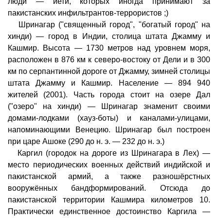
люди — йети, которых иногда принимают за
пакистанских инфильтрантов-террористов ;)
Шринагар ("священный город", "богатый город" на
хинди) — город в Индии, столица штата Джамму и
Кашмир. Высота — 1730 метров над уровнем моря,
расположен в 876 км к северо-востоку от Дели и в 300
км по серпантинной дороге от Джамму, зимней столицы
штата Джамму и Кашмир. Население — 894 940
жителей (2001). Часть города стоит на озере Дал
("озеро" на хинди) — Шринагар знаменит своими
домами-лодками (хауз-боты) и каналами-улицами,
напоминающими Венецию. Шринагар был построен
при царе Ашоке (290 до н. э. — 232 до н. э.)
Каргил (городок на дороге из Шринагара в Лех) —
место периодических военных действий индийской и
пакистанской армий, а также разношёрстных
вооружённых бандформирований. Отсюда до
пакистанской территории Кашмира километров 10.
Практически единственное достоинство Каргила —