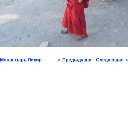
Монастырь Ликир
Предыдущая
Следующая
<
>