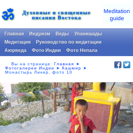
ॐ
Meditation
Духовные и священные
писания Востока
guide
Главная
Индуизм
Веды
Упанишады
Медитация
Руководство по медитации
Аюрведа
Фото Индии
Фото Непала
Вы на странице:
Главная
➤
Фотогалереи Индии
➤
Кашмир
➤
Монастырь Ликир, фото 10