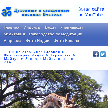
ॐ
Канал сайта
Духовные и священные
писания Востока
на YouTube
Главная
Индуизм
Веды
Упанишады
Медитация
Руководство по медитации
Аюрведа
Фото Индии
Фото Непала
Вы на странице:
Главная
➤
Фотогалереи Индии
➤
Карнатака
➤
Майсур
➤
Зоопарк Майсура, фото
214