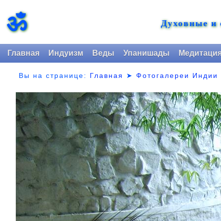
ॐ
Духовные и
Главная
Индуизм
Веды
Упанишады
Медитаци
Вы на странице:
Главная
➤
Фотогалереи Индии