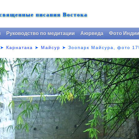
 священные писания Востока
я
Руководство по медитации
Аюрведа
Фото Инди
➤
Карнатака
➤
Майсур
➤
Зоопарк Майсура, фото 17