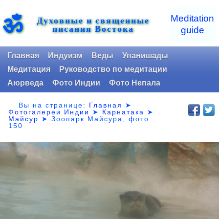
ॐ
Meditation
Духовные и священные
писания Востока
guide
Главная
Индуизм
Веды
Упанишады
Медитация
Руководство по медитации
Аюрведа
Фото Индии
Фото Непала
Вы на странице:
Главная
➤
Фотогалереи Индии
➤
Карнатака
➤
Майсур
➤
Зоопарк Майсура, фото
150