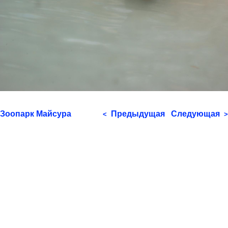
Зоопарк Майсура
Предыдущая
Следующая
<
>