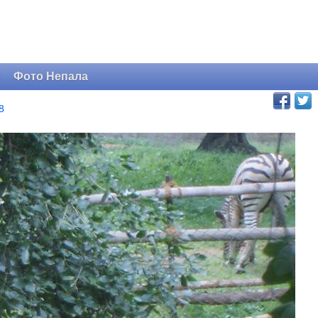
и
Фото Непала
8