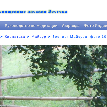
 священные писания Востока
я
Руководство по медитации
Аюрведа
Фото Инди
➤
Карнатака
➤
Майсур
➤
Зоопарк Майсура, фото 10