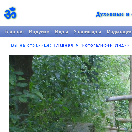
ॐ
Духовные и
Главная
Индуизм
Веды
Упанишады
Медитаци
Вы на странице:
Главная
➤
Фотогалереи Индии