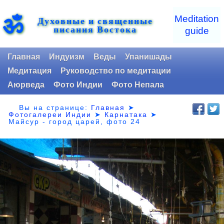
ॐ
Meditation
Духовные и священные
писания Востока
guide
Главная
Индуизм
Веды
Упанишады
Медитация
Руководство по медитации
Аюрведа
Фото Индии
Фото Непала
Вы на странице:
Главная
➤
Фотогалереи Индии
➤
Карнатака
➤
Майсур - город царей, фото 24