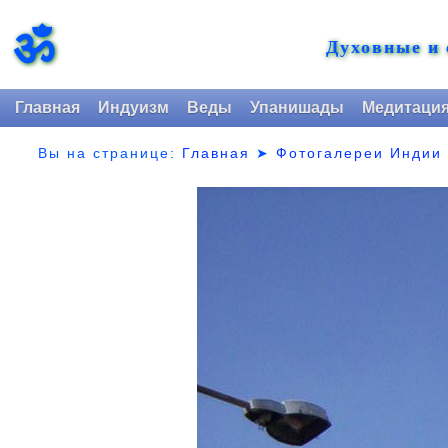
ॐ
Духовные и
Главная
Индуизм
Веды
Упанишады
Медитаци
Вы на странице:
Главная
➤
Фотогалереи Индии