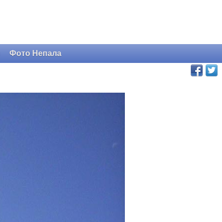
и
Фото Непала