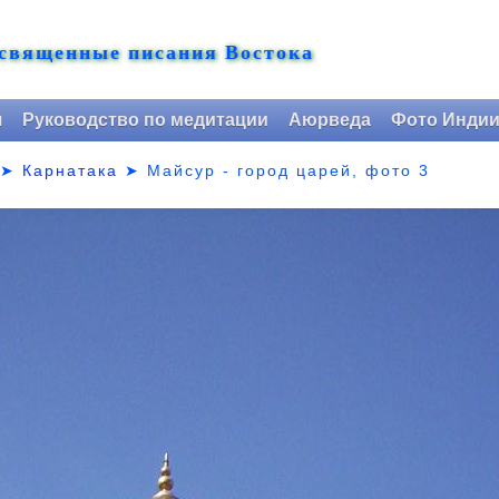
 священные писания Востока
я
Руководство по медитации
Аюрведа
Фото Инди
➤
Карнатака
➤
Майсур - город царей, фото 3