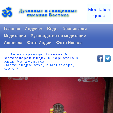
ॐ
Meditation
Духовные и священные
писания Востока
guide
Главная
Индуизм
Веды
Упанишады
Медитация
Руководство по медитации
Аюрведа
Фото Индии
Фото Непала
Вы на странице:
Главная
➤
Фотогалереи Индии
➤
Карнатака
➤
Храм Манджунатха
(Матсьендранатха) в Мангалоре,
фото 7