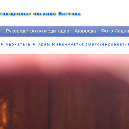
 священные писания Востока
я
Руководство по медитации
Аюрведа
Фото Инди
➤
Карнатака
➤
Храм Манджунатха (Матсьендранатха