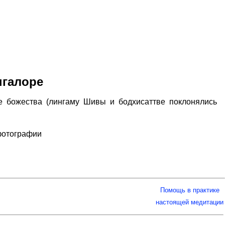
нгалоре
е божества (лингаму Шивы и бодхисаттве поклонялись
фотографии
Помощь в практике
настоящей медитации