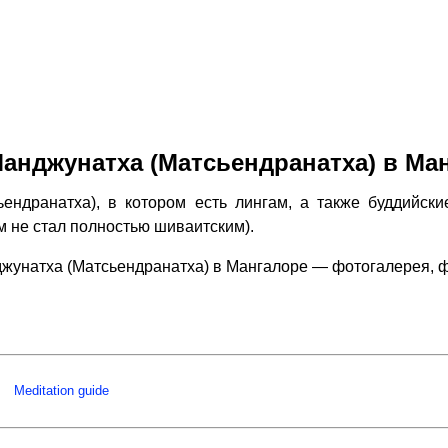
анджунатха (Матсьендранатха) в Ма
ранатха), в котором есть лингам, а также буддийски
м не стал полностью шиваитским).
жунатха (Матсьендранатха) в Мангалоре — фотогалерея, 
Meditation guide