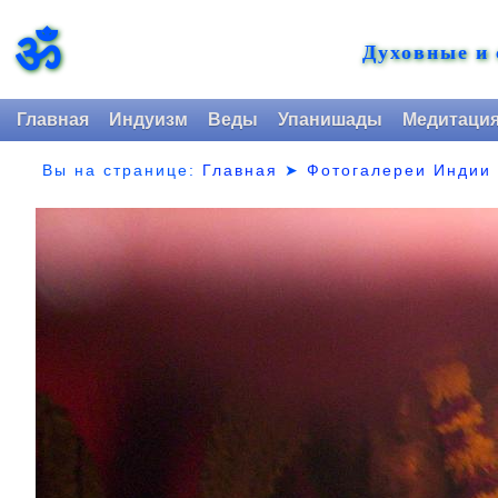
ॐ
Духовные и
Главная
Индуизм
Веды
Упанишады
Медитаци
Вы на странице:
Главная
➤
Фотогалереи Индии