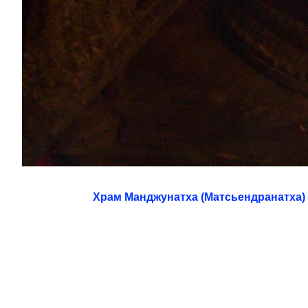
Храм Манджунатха (Матсьендранатха)