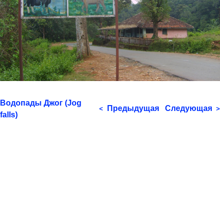
Водопады Джог (Jog
Предыдущая
Следующая
<
>
falls)