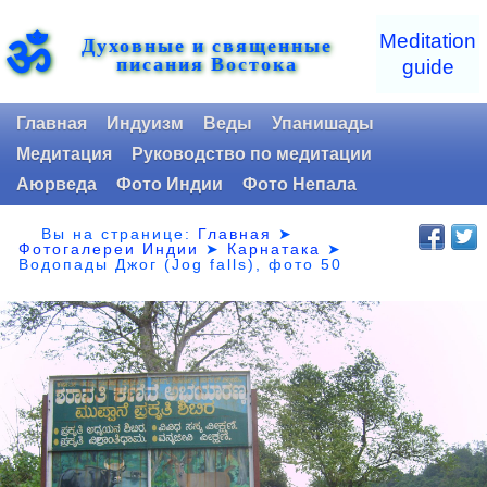
ॐ
Meditation
Духовные и священные
писания Востока
guide
Главная
Индуизм
Веды
Упанишады
Медитация
Руководство по медитации
Аюрведа
Фото Индии
Фото Непала
Вы на странице:
Главная
➤
Фотогалереи Индии
➤
Карнатака
➤
Водопады Джог (Jog falls), фото 50