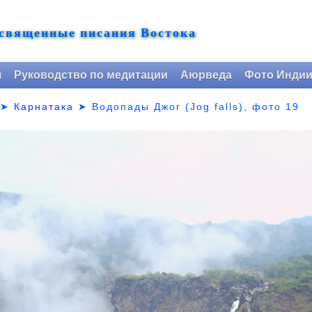
 священные писания Востока
я
Руководство по медитации
Аюрведа
Фото Инди
➤
Карнатака
➤
Водопады Джог (Jog falls), фото 19