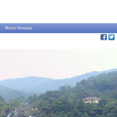
и
Фото Непала