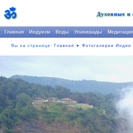
ॐ
Духовные и
Главная
Индуизм
Веды
Упанишады
Медитаци
Вы на странице:
Главная
➤
Фотогалереи Индии