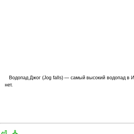
Водопад Джог (Jog falls) — самый высокий водопад в Ин
нет.
⏎
⛪