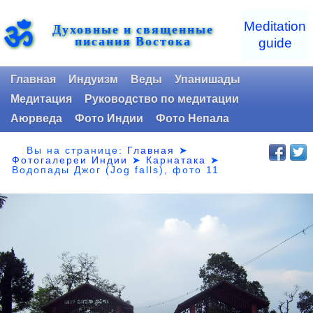
ॐ
Meditation
Духовные и священные
писания Востока
guide
Главная
Индуизм
Веды
Упанишады
Медитация
Руководство по медитации
Аюрведа
Фото Индии
Фото Непала
Вы на странице:
Главная
➤
Фотогалереи Индии
➤
Карнатака
➤
Водопады Джог (Jog falls), фото 11