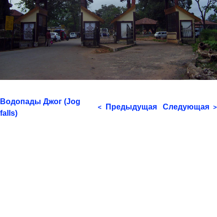
Водопады Джог (Jog
Предыдущая
Следующая
<
>
falls)